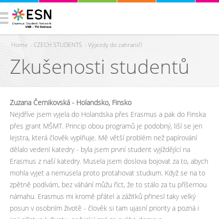
Home
›
CZECH STUDENTS
›
Výjezdy do zahraničí
Zkušenosti studentů
You are here
Zuzana Černikovská - Holandsko, Finsko
Nejdříve jsem vyjela do Holandska přes Erasmus a pak do Finska
přes grant MŠMT. Princip obou programů je podobný, liší se jen
lejstra, která člověk vyplňuje. Mě větší problém než papírování
dělalo vedení katedry - byla jsem první student vyjíždějící na
Erasmus z naší katedry. Musela jsem doslova bojovat za to, abych
mohla vyjet a nemusela proto protahovat studium. Když se na to
zpětně podívám, bez váhání můžu říct, že to stálo za tu příšernou
námahu. Erasmus mi kromě přátel a zážitků přinesl taky velký
posun v osobním životě - člověk si tam ujasní priority a pozná i