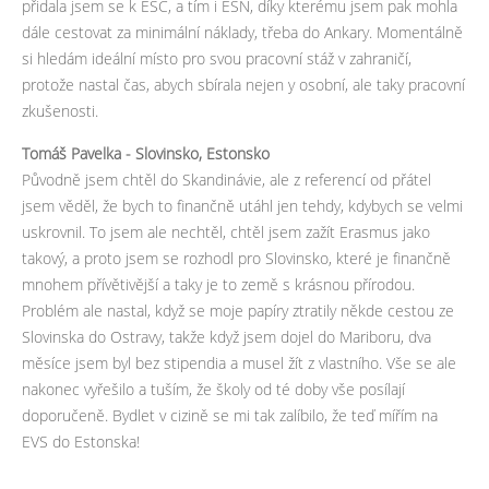
přidala jsem se k ESC, a tím i ESN, díky kterému jsem pak mohla
dále cestovat za minimální náklady, třeba do Ankary. Momentálně
si hledám ideální místo pro svou pracovní stáž v zahraničí,
protože nastal čas, abych sbírala nejen y osobní, ale taky pracovní
zkušenosti.
Tomáš Pavelka - Slovinsko, Estonsko
Původně jsem chtěl do Skandinávie, ale z referencí od přátel
jsem věděl, že bych to finančně utáhl jen tehdy, kdybych se velmi
uskrovnil. To jsem ale nechtěl, chtěl jsem zažít Erasmus jako
takový, a proto jsem se rozhodl pro Slovinsko, které je finančně
mnohem přívětivější a taky je to země s krásnou přírodou.
Problém ale nastal, když se moje papíry ztratily někde cestou ze
Slovinska do Ostravy, takže když jsem dojel do Mariboru, dva
měsíce jsem byl bez stipendia a musel žít z vlastního. Vše se ale
nakonec vyřešilo a tuším, že školy od té doby vše posílají
doporučeně. Bydlet v cizině se mi tak zalíbilo, že teď mířím na
EVS do Estonska!