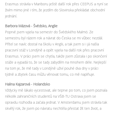
Erasmus strávila v Mariboru ještě další rok přes CEEPUS a nyní se
živím mimo jiné i tím, že jezdím do Slovinska překládat obchodní
jednání.
Barbora Mázová - Švédsko, Anglie
Poprvé jsem vyjela na semestr do Švédského Malmö. Ze
semestru byl rázem rok a návrat do Česka se mi vůbec nezdál.
Přítel se navíc dostal na školu v Anglii, a tak jsem si i já našla
pracovní stáž v Londýně a opět vyjela na další rok přes pracovní
Erasmus. V práci jsem se chytla, takže jsem zůstala i po skončení
stáže a vypadá to, že se tady zabydlím na mnohem déle. Nejlepší
na tom je, že mě tady v Londýně uživí pouhé dva dny v práci
týdně a zbytek času můžu věnovat tomu, co mě naplňuje.
Halina Kajzarová - Holandsko
Vždycky mě lákalo vycestovat, ale teprve po tom, co jsem poznala
několik zahraničních studentů na VŠB-TU Ostrava jsem se
opravdu rozhodla a začala jednat. V Amsterdamu jsem strávila tak
skvělý rok, že jsem po návratu nechtěla přestat žít ten život, a