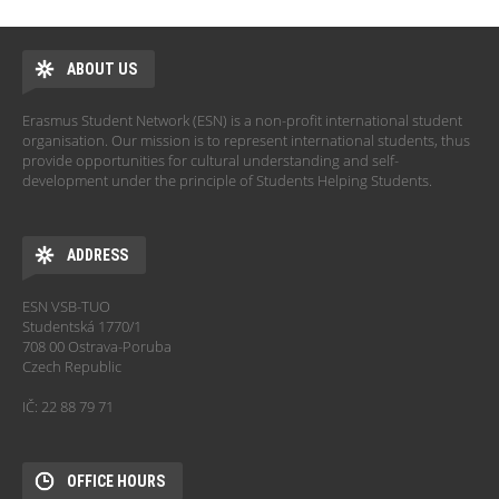
ABOUT US
Erasmus Student Network (ESN) is a non-profit international student
organisation. Our mission is to represent international students, thus
provide opportunities for cultural understanding and self-
development under the principle of Students Helping Students.
ADDRESS
ESN VSB-TUO
Studentská 1770/1
708 00 Ostrava-Poruba
Czech Republic
IČ: 22 88 79 71
OFFICE HOURS