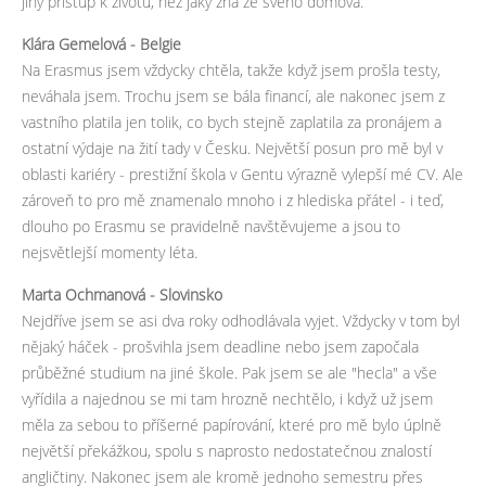
jiný přístup k životu, než jaký zná ze svého domova.
Klára Gemelová - Belgie
Na Erasmus jsem vždycky chtěla, takže když jsem prošla testy,
neváhala jsem. Trochu jsem se bála financí, ale nakonec jsem z
vastního platila jen tolik, co bych stejně zaplatila za pronájem a
ostatní výdaje na žití tady v Česku. Největší posun pro mě byl v
oblasti kariéry - prestižní škola v Gentu výrazně vylepší mé CV. Ale
zároveň to pro mě znamenalo mnoho i z hlediska přátel - i teď,
dlouho po Erasmu se pravidelně navštěvujeme a jsou to
nejsvětlejší momenty léta.
Marta Ochmanová - Slovinsko
Nejdříve jsem se asi dva roky odhodlávala vyjet. Vždycky v tom byl
nějaký háček - prošvihla jsem deadline nebo jsem započala
průběžné studium na jiné škole. Pak jsem se ale "hecla" a vše
vyřídila a najednou se mi tam hrozně nechtělo, i když už jsem
měla za sebou to příšerné papírování, které pro mě bylo úplně
největší překážkou, spolu s naprosto nedostatečnou znalostí
angličtiny. Nakonec jsem ale kromě jednoho semestru přes